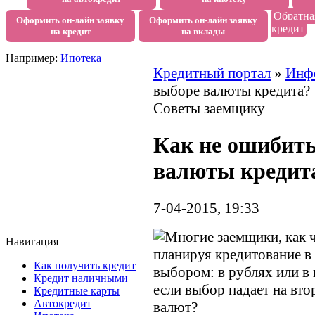
Обратна
Оформить он-лайн заявку
Оформить он-лайн заявку
кредит
на кредит
на вклады
Например:
Ипотека
Кредитный портал
»
Инф
выборе валюты кредита?
Советы заемщику
Как не ошибить
валюты кредит
7-04-2015, 19:33
Многие заемщики, как ч
Навигация
планируя кредитование в 
Как получить кредит
выбором: в рублях или в
Кредит наличными
если выбор падает на вто
Кредитные карты
Автокредит
валют?