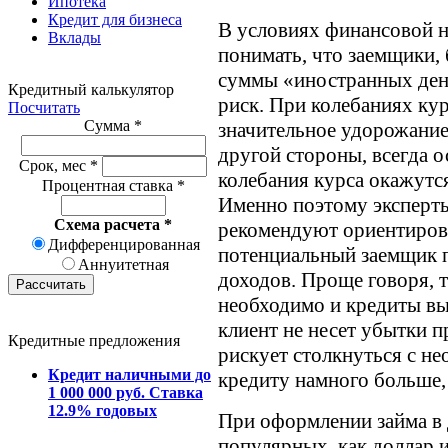
Ипотека
Кредит для бизнеса
В условиях финансовой 
Вклады
понимать, что заемщики,
суммы «иностранных дене
Кредитный калькулятор
риск. При колебаниях ку
Посчитать
Сумма
*
значительное удорожание,
другой стороны, всегда о
Срок, мес
*
колебания курса окажутс
Процентная ставка
*
Именно поэтому эксперты
Схема расчета
*
рекомендуют ориентирова
Дифференцированная
потенциальный заемщик 
Аннуитетная
доходов. Проще говоря, те
необходимо и кредиты вы
клиент не несет убытки п
Кредитные предложения
рискует столкнуться с н
Кредит наличными до
кредиту намного больше,
1 000 000 руб. Ставка
12.9% годовых
При оформлении займа в 
популярных, как доллар и