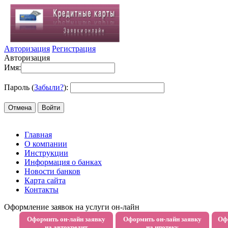
Авторизация
Регистрация
Авторизация
Имя:
Пароль (
Забыли?
):
Войти
Главная
О компании
Инструкции
Информация о банках
Новости банков
Карта сайта
Контакты
Оформление заявок на услуги он-лайн
Оформить он-лайн заявку
Оформить он-лайн заявку
Офо
на автокредит
на ипотеку