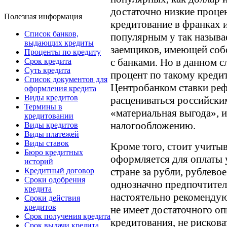
достаточно низкие проце
Полезная информация
кредитование в франках 
Список банков,
популярным у так назыв
выдающих кредиты
заемщиков, имеющей соб
Проценты по кредиту
с банками. Но в данном с
Срок кредита
Суть кредита
процент по такому креди
Список документов для
Центробанком ставки реф
оформления кредита
Виды кредитов
расцениваться российски
Термины в
«материальная выгода», и
кредитовании
налогообложению.
Виды кредитов
Виды платежей
Виды ставок
Кроме того, стоит учитыва
Бюро кредитных
оформляется для оплаты 
историй
стране за рубли, рублево
Кредитный договор
Сроки одобрения
однозначно предпочтител
кредита
настоятельно рекомендую
Сроки действия
кредитов
не имеет достаточного оп
Срок получения кредита
кредитования, не рискова
Срок выдачи кредита